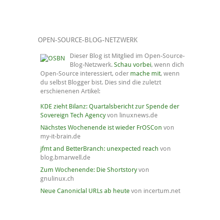
OPEN-SOURCE-BLOG-NETZWERK
Dieser Blog ist Mitglied im Open-Source-
Blog-Netzwerk.
Schau vorbei
, wenn dich
Open-Source interessiert, oder
mache mit
, wenn
du selbst Blogger bist. Dies sind die zuletzt
erschienenen Artikel:
KDE zieht Bilanz: Quartalsbericht zur Spende der
Sovereign Tech Agency
von linuxnews.de
Nächstes Wochenende ist wieder FrOSCon
von
my-it-brain.de
jfmt and BetterBranch: unexpected reach
von
blog.bmarwell.de
Zum Wochenende: Die Shortstory
von
gnulinux.ch
Neue Canoniclal URLs ab heute
von incertum.net