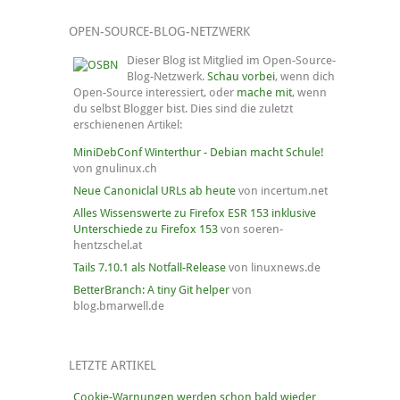
OPEN-SOURCE-BLOG-NETZWERK
Dieser Blog ist Mitglied im Open-Source-
Blog-Netzwerk.
Schau vorbei
, wenn dich
Open-Source interessiert, oder
mache mit
, wenn
du selbst Blogger bist. Dies sind die zuletzt
erschienenen Artikel:
MiniDebConf Winterthur - Debian macht Schule!
von gnulinux.ch
Neue Canoniclal URLs ab heute
von incertum.net
Alles Wissenswerte zu Firefox ESR 153 inklusive
Unterschiede zu Firefox 153
von soeren-
hentzschel.at
Tails 7.10.1 als Notfall-Release
von linuxnews.de
BetterBranch: A tiny Git helper
von
blog.bmarwell.de
LETZTE ARTIKEL
Cookie-Warnungen werden schon bald wieder