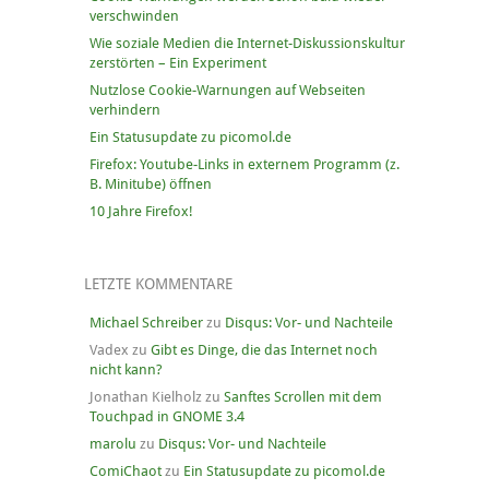
verschwinden
Wie soziale Medien die Internet-Diskussionskultur
zerstörten – Ein Experiment
Nutzlose Cookie-Warnungen auf Webseiten
verhindern
Ein Statusupdate zu picomol.de
Firefox: Youtube-Links in externem Programm (z.
B. Minitube) öffnen
10 Jahre Firefox!
LETZTE KOMMENTARE
Michael Schreiber
zu
Disqus: Vor- und Nachteile
Vadex
zu
Gibt es Dinge, die das Internet noch
nicht kann?
Jonathan Kielholz
zu
Sanftes Scrollen mit dem
Touchpad in GNOME 3.4
marolu
zu
Disqus: Vor- und Nachteile
ComiChaot
zu
Ein Statusupdate zu picomol.de