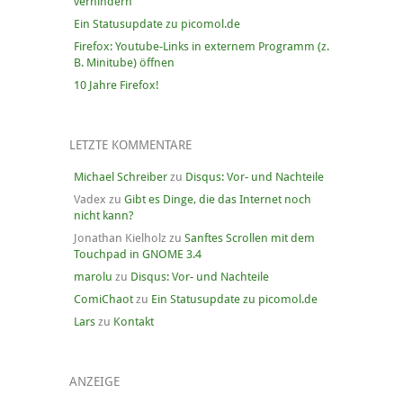
verhindern
Ein Statusupdate zu picomol.de
Firefox: Youtube-Links in externem Programm (z.
B. Minitube) öffnen
10 Jahre Firefox!
LETZTE KOMMENTARE
Michael Schreiber
zu
Disqus: Vor- und Nachteile
Vadex
zu
Gibt es Dinge, die das Internet noch
nicht kann?
Jonathan Kielholz
zu
Sanftes Scrollen mit dem
Touchpad in GNOME 3.4
marolu
zu
Disqus: Vor- und Nachteile
ComiChaot
zu
Ein Statusupdate zu picomol.de
Lars
zu
Kontakt
ANZEIGE