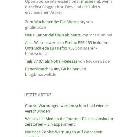
Open-Source interessiert, oder
mache mit
, wenn
du selbst Blogger bist. Dies sind die zuletzt
erschienenen Artikel:
Zum Wochenende: Die Shortstory
von
gnulinux.ch
Neue Canoniclal URLs ab heute
von incertum.net
Alles Wissenswerte zu Firefox ESR 153 inklusive
Unterschiede zu Firefox 153
von soeren-
hentzschel.at
Tails 7.10.1 als Notfall-Release
von linuxnews.de
BetterBranch: A tiny Git helper
von
blog.bmarwell.de
LETZTE ARTIKEL
Cookie-Warnungen werden schon bald wieder
verschwinden
Wie soziale Medien die Internet-Diskussionskultur
zerstörten – Ein Experiment
Nutzlose Cookie-Warnungen auf Webseiten