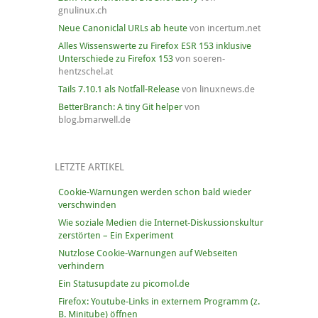
gnulinux.ch
Neue Canoniclal URLs ab heute
von incertum.net
Alles Wissenswerte zu Firefox ESR 153 inklusive
Unterschiede zu Firefox 153
von soeren-
hentzschel.at
Tails 7.10.1 als Notfall-Release
von linuxnews.de
BetterBranch: A tiny Git helper
von
blog.bmarwell.de
LETZTE ARTIKEL
Cookie-Warnungen werden schon bald wieder
verschwinden
Wie soziale Medien die Internet-Diskussionskultur
zerstörten – Ein Experiment
Nutzlose Cookie-Warnungen auf Webseiten
verhindern
Ein Statusupdate zu picomol.de
Firefox: Youtube-Links in externem Programm (z.
B. Minitube) öffnen