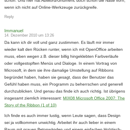
schon. Und hier hat Abiword/Gnumeric doch schon die Nase vorn,
wenn ich nicht auf Online-Werkzeuge zurückgreife.
Reply
Immanuel
14. Dezember 2010 um 13:26
Da kann ich dir voll und ganz zustimmen. Es läuft mir immer
wieder kalt den Rücken runter, wenn ich mit OpenOffice arbeiten
muss, eben wegen z.B. dieser billig hingeklebten Farbverläufe
oder vollgestopften Menüs und Dialoge. In einem Vortrag von
Microsoft, in dem sie ihre damalige Umstellung auf Ribbons
begründet haben, haben sie gesagt, dass der Benutzer das
Gefühl haben muss, ein Programm zu beherrschen und generell
durchzublicken. Und genau das finde ich auch richtig. Ist übrigens
insgesamt ziemlich interessant:
MIX08 Microsoft Office 2007: The
Story of the Ribbon (1 of 10)
Ich finde es auch immer lustig, wenn Leute sagen, dass Design
sei ja vollkommen unwichtig. Arbeitet ihr auch lieber in einem
Raum mit grauen Betonwänden und einem einfachen Holztisch-