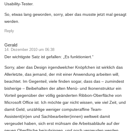
Usability-Tester.
So, etwas lang geworden, sorry, aber das musste jetzt mal gesagt
werden.
Reply
Gerald
14. Dezember 2010 um 06:38
Der wichtigste Satz ist gefallen: „Es funktioniert.“
Sorry, aber das Design irgendwelcher Knöpfchen ist wirklich das
Allerletzte, das jemand, der mit einer Anwendung arbeiten will,
beachtet. Im Gegenteil, viele finden sogar, dass das – zumindest
bisherige – Beibehalten der alten Menü- und Ikonenstruktur ein
Vorteil gegenüber der völlig geänderten Ribbon-Oberfläche von
Microsoft Office ist. Ich möchte gar nicht wissen, wie viel Zeit, und
damit Geld, unzählige weniger computeraffine Team-
Assistent(in)en und Sachbearbeiter(innen) weltweit damit
vergeudet haben, sich erst mühsam die Arbeitsabläufe auf der
neuen Oberfläche beizubringen, und noch vergeuden werden.