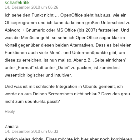
scharfekritik
14. Dezember 2010 um 06:26
Ich sehe den Punkt nicht … OpenOffice sieht halt aus, wie ein
Officeprogramm und ich kann da keinen großen Unterschied zu
Abiword + Gnumeric oder MS Office (bis 2007) feststellen. Und
was die Menüs angeht, so sehe ich OpenOffice sogar klar im
Vorteil gegenüber diesen beiden Alternativen. Dass es bei vielen
Funktionen auch viele Menü- und Untermenüpunkte gibt, um
diese zu erreichen, ist nun mal so. Aber z.B. „Seite einrichten“
unter „Format“ statt unter „Datei“ zu packen, ist zumindest
wesentlich logischer und intuitiver.
Und was ist mit schlechte Integration in Ubuntu gemeint, ich
werde da aus Deinen Screenshots nicht schlau? Dass das grau
nicht zum ubuntu-lila passt?
Reply
Zaidira
14. Dezember 2010 um 06:33
Ansich vieles richtig. Eines möchte ich hier aber noch korrigieren.