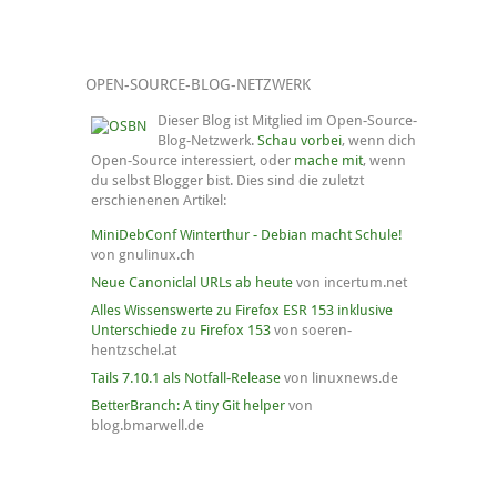
OPEN-SOURCE-BLOG-NETZWERK
Dieser Blog ist Mitglied im Open-Source-
Blog-Netzwerk.
Schau vorbei
, wenn dich
Open-Source interessiert, oder
mache mit
, wenn
du selbst Blogger bist. Dies sind die zuletzt
erschienenen Artikel:
MiniDebConf Winterthur - Debian macht Schule!
von gnulinux.ch
Neue Canoniclal URLs ab heute
von incertum.net
Alles Wissenswerte zu Firefox ESR 153 inklusive
Unterschiede zu Firefox 153
von soeren-
hentzschel.at
Tails 7.10.1 als Notfall-Release
von linuxnews.de
BetterBranch: A tiny Git helper
von
blog.bmarwell.de