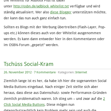
Die Whitelist für Adblock Plus ist dabei
unter
http://osbn.de/adblock_whitelist.txt
verfügbar und wird
ständig aktualisiert. Wer also
diese Blogger
unterstützen möchte,
der kann das nun auch ganz einfach tun.
Sollten es Blogs mit der Werbung übertreiben (Flash-Layer, Pop-
ups etc.) können dieses auch von der Whitelist ausgenommen
werden. Es kann dann entweder hier in den Kommentaren oder
im OSBN-Forum „gepetzt“ werden.
Tschüss Social-Kram
26. November 2012
·
7 Kommentare
· Kategorien:
Internet
Ziemlich lange ist es her, da habe ich hier die sogenannten Social
Media Buttons eingebaut. Nach einiger Zeit stellte sich aber
heraus, dass diese aus Datenschutz- sowie Performance-Gründen
ziemlich problematisch waren. Ich stieg um – und zwar auf die
2
Click Social Media Buttons
. Diese mögen nun
datenschutzrechtlich kein Problem mehr sein und auch die