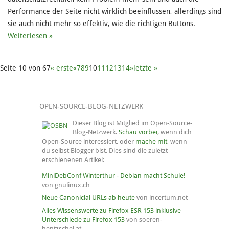
Performance der Seite nicht wirklich beeinflussen, allerdings sind
sie auch nicht mehr so effektiv, wie die richtigen Buttons.
Weiterlesen »
Seite 10 von 67
« erste
«
7
8
9
10
11
12
13
14
»
letzte »
OPEN-SOURCE-BLOG-NETZWERK
Dieser Blog ist Mitglied im Open-Source-
Blog-Netzwerk.
Schau vorbei
, wenn dich
Open-Source interessiert, oder
mache mit
, wenn
du selbst Blogger bist. Dies sind die zuletzt
erschienenen Artikel:
MiniDebConf Winterthur - Debian macht Schule!
von gnulinux.ch
Neue Canoniclal URLs ab heute
von incertum.net
Alles Wissenswerte zu Firefox ESR 153 inklusive
Unterschiede zu Firefox 153
von soeren-
hentzschel.at