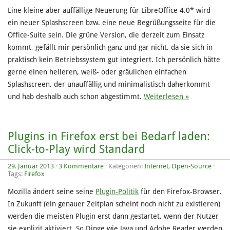
Eine kleine aber auffällige Neuerung für LibreOffice 4.0* wird
ein neuer Splashscreen bzw. eine neue Begrüßungsseite für die
Office-Suite sein. Die grüne Version, die derzeit zum Einsatz
kommt, gefällt mir persönlich ganz und gar nicht, da sie sich in
praktisch kein Betriebssystem gut integriert. Ich persönlich hätte
gerne einen helleren, weiß- oder gräulichen einfachen
Splashscreen, der unauffällig und minimalistisch daherkommt
und hab deshalb auch schon abgestimmt.
Weiterlesen »
Plugins in Firefox erst bei Bedarf laden:
Click-to-Play wird Standard
29. Januar 2013
·
3 Kommentare
· Kategorien:
Internet
,
Open-Source
·
Tags:
Firefox
Mozilla ändert seine seine
Plugin-Politik
für den Firefox-Browser.
In Zukunft (ein genauer Zeitplan scheint noch nicht zu existieren)
werden die meisten Plugin erst dann gestartet, wenn der Nutzer
sie explizit aktiviert. So Dinge wie Java und Adobe Reader werden