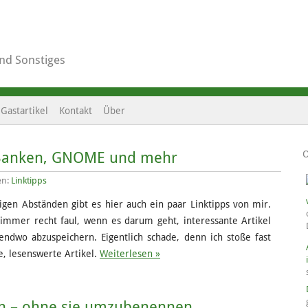
und Sonstiges
Gastartikel
Kontakt
Über
, Banken, GNOME und mehr
en:
Linktipps
gen Abständen gibt es hier auch ein paar Linktipps von mir.
 immer recht faul, wenn es darum geht, interessante Artikel
endwo abzuspeichern. Eigentlich schade, denn ich stoße fast
e, lesenswerte Artikel.
Weiterlesen »
ken – ohne sie umzubenennen