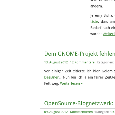
kein offizielle
ändern.
Jeremy Bicha,
Liste
, dass a
Bedarf nach ei
wurde:
Weiterl
Dem GNOME-Projekt fehlen 
13. August 2012
·
12 Kommentare
· Kategorien:
Vor einiger Zeit zitierte ich hier Gole
Designer
„. Nun bin ich ja ein fairer Ze
Fett weg.
Weiterlesen »
OpenSource-Blognetzwerk: E
09. August 2012
·
Kommentieren
· Kategorien: