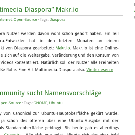
timedia-Diaspora“ Makr.io
nternet
,
Open-Source
· Tags:
Diaspora
ora-Nutzer werden davon wohl schon gehört haben. Ein Teil
ora-Entwickler hat in den letzten Monaten an einem
ekt von Diaspora gearbeitet:
Makr.io
. Makr.io ist eine Online-
die sich auf die Weitergabe, Veränderung und den Konsum von
Videos konzentriert. Natürlich soll der Nutzer alle Freiheiten
ße Rolle. Eine Art Multimedia-Diaspora also.
Weiterlesen »
munity sucht Namensvorschläge
pen-Source
· Tags:
GNOME
,
Ubuntu
 von Canonical zur Ubuntu-Hauptoberfläche gekürt wurde,
 ja schon des öfteren über eine Ubuntu-Ausgabe mit der
s Standardoberfläche gebloggt. Bis heute gab es allerdings