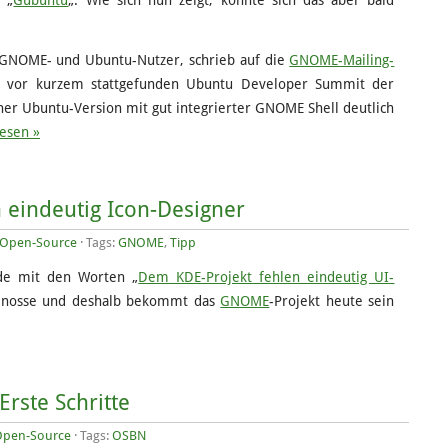
s „
Gubuntu
„. Wie sich nun zeigt, könnte sich das aber bald
 GNOME- und Ubuntu-Nutzer, schrieb auf die
GNOME-Mailing-
m vor kurzem stattgefunden Ubuntu Developer Summit der
ner Ubuntu-Version mit gut integrierter GNOME Shell deutlich
esen »
eindeutig Icon-Designer
Open-Source
· Tags:
GNOME
,
Tipp
m.de mit den Worten „
Dem KDE-Projekt fehlen eindeutig UI-
itgenosse und deshalb bekommt das
GNOME
-Projekt heute sein
rste Schritte
Open-Source
· Tags:
OSBN