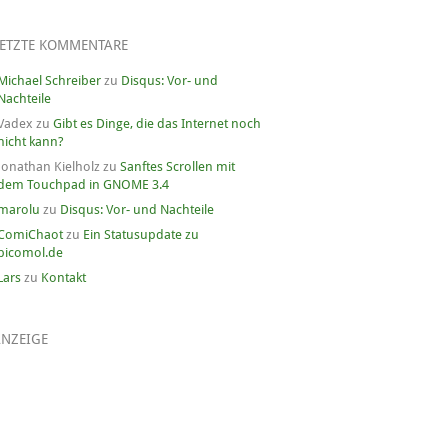
LETZTE KOMMENTARE
Michael Schreiber
zu
Disqus: Vor- und
Nachteile
Vadex
zu
Gibt es Dinge, die das Internet noch
nicht kann?
Jonathan Kielholz
zu
Sanftes Scrollen mit
dem Touchpad in GNOME 3.4
marolu
zu
Disqus: Vor- und Nachteile
ComiChaot
zu
Ein Statusupdate zu
picomol.de
Lars
zu
Kontakt
ANZEIGE