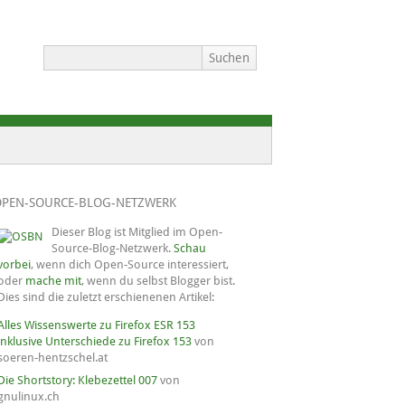
OPEN-SOURCE-BLOG-NETZWERK
Dieser Blog ist Mitglied im Open-
Source-Blog-Netzwerk.
Schau
vorbei
, wenn dich Open-Source interessiert,
oder
mache mit
, wenn du selbst Blogger bist.
Dies sind die zuletzt erschienenen Artikel:
Alles Wissenswerte zu Firefox ESR 153
inklusive Unterschiede zu Firefox 153
von
soeren-hentzschel.at
Die Shortstory: Klebezettel 007
von
gnulinux.ch