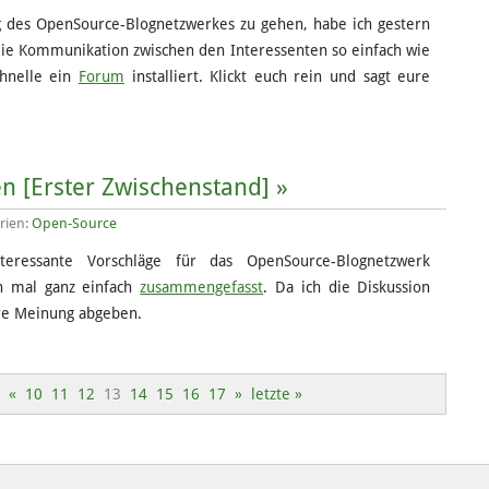
g des OpenSource-Blognetzwerkes zu gehen, habe ich gestern
die Kommunikation zwischen den Interessenten so einfach wie
chnelle ein
Forum
installiert. Klickt euch rein und sagt eure
 [Erster Zwischenstand] »
rien:
Open-Source
eressante Vorschläge für das OpenSource-Blognetzwerk
 mal ganz einfach
zusammengefasst
. Da ich die Diskussion
ure Meinung abgeben.
«
10
11
12
13
14
15
16
17
»
letzte »