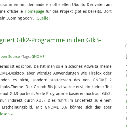
zusammen mit den anderen offiziellen Ubuntu-Derivaten am
ine offizielle
Homepage
für das Projekt gibt es bereits. Dort
ein „Coming Soon“. [
Quelle
]
griert Gtk2-Programme in den Gtk3-
pen-Source
· Tags:
GNOME
gernis ist es schon. Da hat man so ein schönes Adwaita Theme
OME-Desktop, aber wichtige Anwendungen wie Firefox oder
rwenden es nicht, sondern stattdessen das von GNOME 2
looks-Theme. Der Grund: Bis jetzt wurde erst ein kleiner Teil
auf Gtk3 portiert. Viele Programme basieren noch auf Gtk2.
 nur indirekt durch XUL). Dies führt im Endeffekt zu einem
n Erscheinungsbild. Mit GNOME 3.6 könnte sich das aber
lesen »