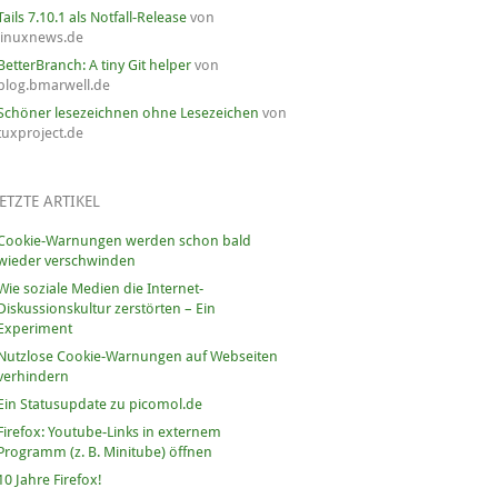
Tails 7.10.1 als Notfall-Release
von
linuxnews.de
BetterBranch: A tiny Git helper
von
blog.bmarwell.de
Schöner lesezeichnen ohne Lesezeichen
von
tuxproject.de
ETZTE ARTIKEL
Cookie-Warnungen werden schon bald
wieder verschwinden
Wie soziale Medien die Internet-
Diskussionskultur zerstörten – Ein
Experiment
Nutzlose Cookie-Warnungen auf Webseiten
verhindern
Ein Statusupdate zu picomol.de
Firefox: Youtube-Links in externem
Programm (z. B. Minitube) öffnen
10 Jahre Firefox!