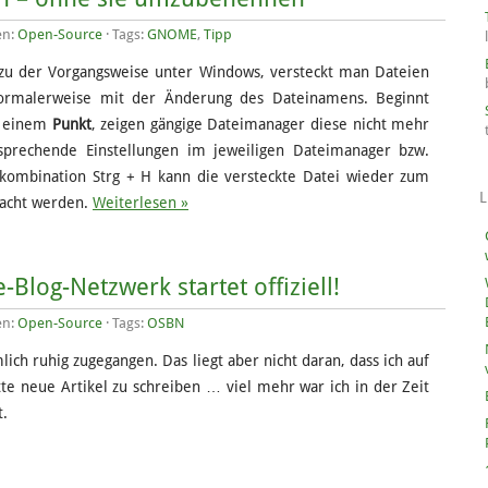
en:
Open-Source
· Tags:
GNOME
,
Tipp
zu der Vorgangsweise unter Windows, versteckt man Dateien
ormalerweise mit der Änderung des Dateinamens. Beginnt
t einem
Punkt
, zeigen gängige Dateimanager diese nicht mehr
sprechende Einstellungen im jeweiligen Dateimanager bzw.
nkombination Strg + H kann die versteckte Datei wieder zum
L
racht werden.
Weiterlesen »
Blog-Netzwerk startet offiziell!
en:
Open-Source
· Tags:
OSBN
lich ruhig zugegangen. Das liegt aber nicht daran, dass ich auf
tte neue Artikel zu schreiben … viel mehr war ich in der Zeit
t.