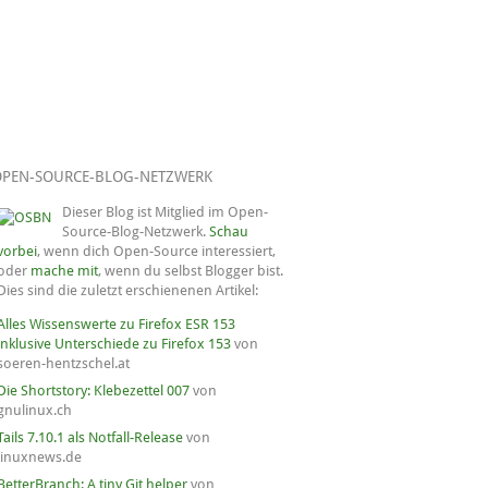
OPEN-SOURCE-BLOG-NETZWERK
Dieser Blog ist Mitglied im Open-
Source-Blog-Netzwerk.
Schau
vorbei
, wenn dich Open-Source interessiert,
oder
mache mit
, wenn du selbst Blogger bist.
Dies sind die zuletzt erschienenen Artikel:
Alles Wissenswerte zu Firefox ESR 153
inklusive Unterschiede zu Firefox 153
von
soeren-hentzschel.at
Die Shortstory: Klebezettel 007
von
gnulinux.ch
Tails 7.10.1 als Notfall-Release
von
linuxnews.de
BetterBranch: A tiny Git helper
von