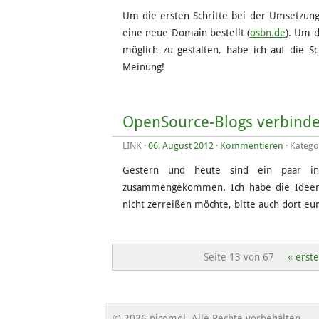
Um die ersten Schritte bei der Umsetzun
eine neue Domain bestellt (
osbn.de
). Um 
möglich zu gestalten, habe ich auf die S
Meinung!
OpenSource-Blogs verbinden
LINK
·
06. August 2012
·
Kommentieren
· Katego
Gestern und heute sind ein paar int
zusammengekommen. Ich habe die Ideen
nicht zerreißen möchte, bitte auch dort e
Seite 13 von 67
« erste
© 2026 picomol. Alle Rechte vorbehalten.