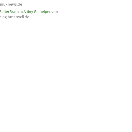
linuxnews.de
BetterBranch: A tiny Git helper
von
blog.bmarwell.de