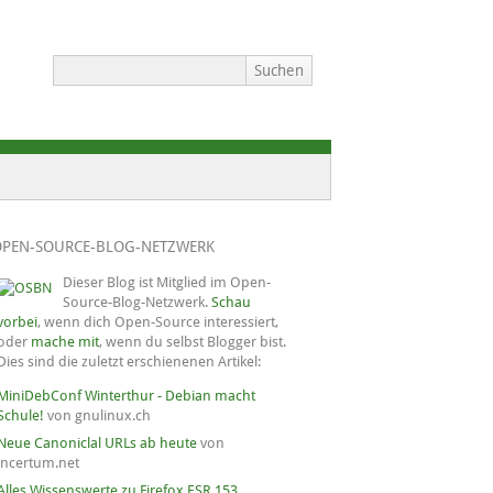
OPEN-SOURCE-BLOG-NETZWERK
Dieser Blog ist Mitglied im Open-
Source-Blog-Netzwerk.
Schau
vorbei
, wenn dich Open-Source interessiert,
oder
mache mit
, wenn du selbst Blogger bist.
Dies sind die zuletzt erschienenen Artikel:
MiniDebConf Winterthur - Debian macht
Schule!
von gnulinux.ch
Neue Canoniclal URLs ab heute
von
incertum.net
Alles Wissenswerte zu Firefox ESR 153