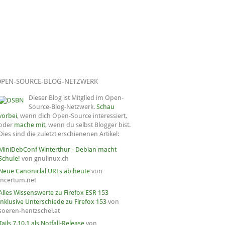
OPEN-SOURCE-BLOG-NETZWERK
Dieser Blog ist Mitglied im Open-
Source-Blog-Netzwerk.
Schau
vorbei
, wenn dich Open-Source interessiert,
oder
mache mit
, wenn du selbst Blogger bist.
Dies sind die zuletzt erschienenen Artikel:
MiniDebConf Winterthur - Debian macht
Schule!
von gnulinux.ch
Neue Canoniclal URLs ab heute
von
incertum.net
Alles Wissenswerte zu Firefox ESR 153
inklusive Unterschiede zu Firefox 153
von
soeren-hentzschel.at
Tails 7.10.1 als Notfall-Release
von