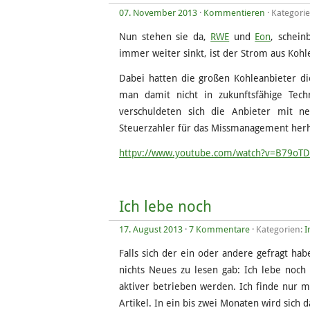
07. November 2013
·
Kommentieren
· Kategori
Nun stehen sie da,
RWE
und
Eon
, schei
immer weiter sinkt, ist der Strom aus Kohl
Dabei hatten die großen Kohleanbieter d
man damit nicht in zukunftsfähige Techn
verschuldeten sich die Anbieter mit ne
Steuerzahler für das Missmanagement herh
httpv://www.youtube.com/watch?v=B79oTD
Ich lebe noch
17. August 2013
·
7 Kommentare
· Kategorien:
I
Falls sich der ein oder andere gefragt ha
nichts Neues zu lesen gab: Ich lebe noch
aktiver betrieben werden. Ich finde nur 
Artikel. In ein bis zwei Monaten wird sich 