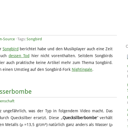
n-Source
· Tags:
Songbird
er
Songbird
berichtet habe und den Musikplayer auch eine Zeit
 euch
dessen Tod
hier nicht vorenthalten. Seitdem Songbirds
ier auch praktische keine Artikel mehr zum Thema Songbird.
n einen Umstieg auf den Songbird-Fork
Nightingale
.
asserbombe
enschaft
anz ungefährlich, was der Typ in folgendem Video macht. Das
rch Quecksilber ersetzt. Diese „
Quecksilberbombe
“ verhält
en Metalls (ρ =13,5 g/cm³) natürlich ganz anders als Wasser (ρ