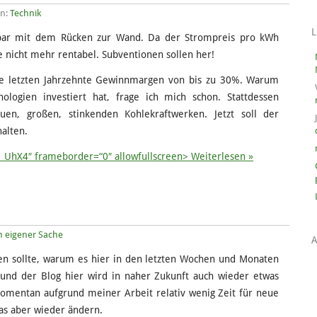
en:
Technik
nbar mit dem Rücken zur Wand. Da der Strompreis pro kWh
e nicht mehr rentabel. Subventionen sollen her!
ie letzten Jahrzehnte Gewinnmargen von bis zu 30%. Warum
ologien investiert hat, frage ich mich schon. Stattdessen
uen, großen, stinkenden Kohlekraftwerken. Jetzt soll der
alten.
_UhX4″ frameborder=“0″ allowfullscreen>
Weiterlesen »
n eigener Sache
ben sollte, warum es hier in den letzten Wochen und Monaten
 und der Blog hier wird in naher Zukunft auch wieder etwas
momentan aufgrund meiner Arbeit relativ wenig Zeit für neue
das aber wieder ändern.