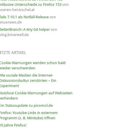
inklusive Unterschiede zu Firefox 153
von
soeren-hentzschel.at
Tails 7.10.1 als Notfall-Release
von
linuxnews.de
BetterBranch: A tiny Git helper
von
blog.bmarwell.de
ETZTE ARTIKEL
Cookie-Warnungen werden schon bald
wieder verschwinden
Wie soziale Medien die Internet-
Diskussionskultur zerstörten – Ein
Experiment
Nutzlose Cookie-Warnungen auf Webseiten
verhindern
Ein Statusupdate zu picomol.de
Firefox: Youtube-Links in externem
Programm (z. B. Minitube) öffnen
10 Jahre Firefox!