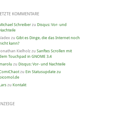
LETZTE KOMMENTARE
Michael Schreiber
zu
Disqus: Vor- und
Nachteile
Vadex
zu
Gibt es Dinge, die das Internet noch
nicht kann?
Jonathan Kielholz
zu
Sanftes Scrollen mit
dem Touchpad in GNOME 3.4
marolu
zu
Disqus: Vor- und Nachteile
ComiChaot
zu
Ein Statusupdate zu
picomol.de
Lars
zu
Kontakt
ANZEIGE