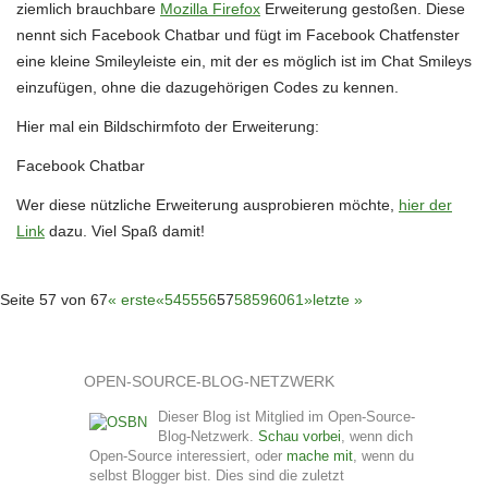
ziemlich brauchbare
Mozilla Firefox
Erweiterung gestoßen. Diese
nennt sich Facebook Chatbar und fügt im Facebook Chatfenster
eine kleine Smileyleiste ein, mit der es möglich ist im Chat Smileys
einzufügen, ohne die dazugehörigen Codes zu kennen.
Hier mal ein Bildschirmfoto der Erweiterung:
Facebook Chatbar
Wer diese nützliche Erweiterung ausprobieren möchte,
hier der
Link
dazu. Viel Spaß damit!
Seite 57 von 67
« erste
«
54
55
56
57
58
59
60
61
»
letzte »
OPEN-SOURCE-BLOG-NETZWERK
Dieser Blog ist Mitglied im Open-Source-
Blog-Netzwerk.
Schau vorbei
, wenn dich
Open-Source interessiert, oder
mache mit
, wenn du
selbst Blogger bist. Dies sind die zuletzt