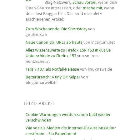
Blog-Netzwerk.
Schau vorbei
, wenn dich
Open-Source interessiert, oder
mache mit
, wenn
du selbst Blogger bist. Dies sind die zuletzt
erschienenen Artikel:
Zum Wochenende: Die Shortstory
von
gnulinux.ch
Neue Canoniclal URLs ab heute
von incertum.net
Alles Wissenswerte zu Firefox ESR 153 inklusive
Unterschiede zu Firefox 153
von soeren-
hentzschel.at
Tails 7.10.1 als Notfall-Release
von linuxnews.de
BetterBranch: A tiny Git helper
von
blog.bmarwell.de
LETZTE ARTIKEL
Cookie-Warnungen werden schon bald wieder
verschwinden
Wie soziale Medien die Internet-Diskussionskultur
zerstörten – Ein Experiment