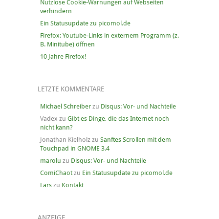
Nutzlose Cookie-Warnungen auf Webseiten
verhindern
Ein Statusupdate zu picomol.de
Firefox: Youtube-Links in externem Programm (z.
B. Minitube) öffnen
10 Jahre Firefox!
LETZTE KOMMENTARE
Michael Schreiber
zu
Disqus: Vor- und Nachteile
Vadex
zu
Gibt es Dinge, die das Internet noch
nicht kann?
Jonathan Kielholz
zu
Sanftes Scrollen mit dem
Touchpad in GNOME 3.4
marolu
zu
Disqus: Vor- und Nachteile
ComiChaot
zu
Ein Statusupdate zu picomol.de
Lars
zu
Kontakt
ANZEIGE