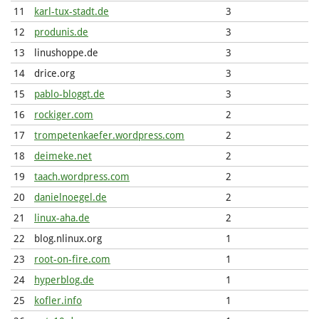
11
karl-tux-stadt.de
3
12
produnis.de
3
13
linushoppe.de
3
14
drice.org
3
15
pablo-bloggt.de
3
16
rockiger.com
2
17
trompetenkaefer.wordpress.com
2
18
deimeke.net
2
19
taach.wordpress.com
2
20
danielnoegel.de
2
21
linux-aha.de
2
22
blog.nlinux.org
1
23
root-on-fire.com
1
24
hyperblog.de
1
25
kofler.info
1