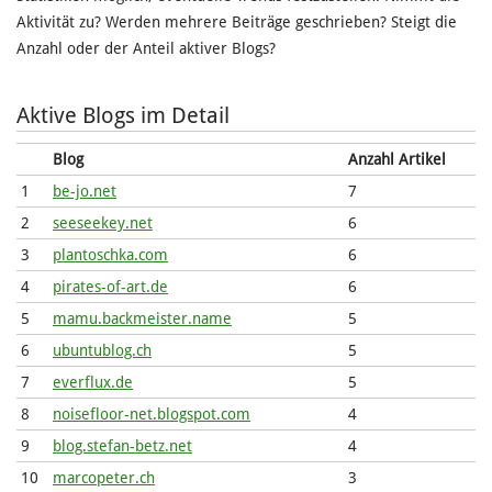
Aktivität zu? Werden mehrere Beiträge geschrieben? Steigt die
Anzahl oder der Anteil aktiver Blogs?
Aktive Blogs im Detail
Blog
Anzahl Artikel
1
be-jo.net
7
2
seeseekey.net
6
3
plantoschka.com
6
4
pirates-of-art.de
6
5
mamu.backmeister.name
5
6
ubuntublog.ch
5
7
everflux.de
5
8
noisefloor-net.blogspot.com
4
9
blog.stefan-betz.net
4
10
marcopeter.ch
3