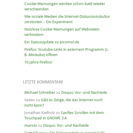
Cookie-Warnungen werden schon bald wieder
verschwinden
Wie soziale Medien die Internet-Diskussionskultur
zerstörten – Ein Experiment
Nutzlose Cookie-Warnungen auf Webseiten
verhindern
Ein Statusupdate zu picomol.de
Firefox: Youtube-Links in externem Programm (z.
B. Minitube) öffnen
10 Jahre Firefox!
LETZTE KOMMENTARE
Michael Schreiber
zu
Disqus: Vor- und Nachteile
Vadex
zu
Gibt es Dinge, die das Internet noch
nicht kann?
Jonathan Kielholz
zu
Sanftes Scrollen mit dem
Touchpad in GNOME 3.4
marolu
zu
Disqus: Vor- und Nachteile
ComiChaot
zu
Ein Statusupdate zu picomol.de