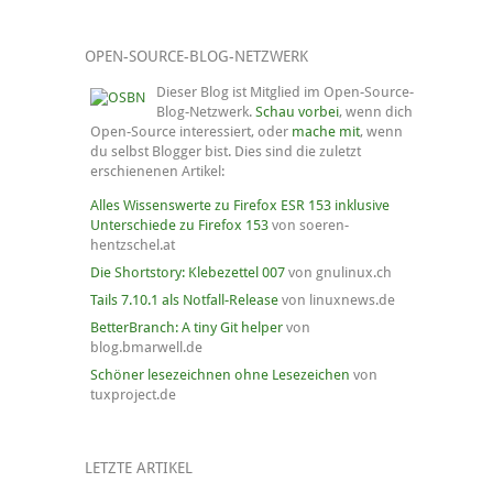
OPEN-SOURCE-BLOG-NETZWERK
Dieser Blog ist Mitglied im Open-Source-
Blog-Netzwerk.
Schau vorbei
, wenn dich
Open-Source interessiert, oder
mache mit
, wenn
du selbst Blogger bist. Dies sind die zuletzt
erschienenen Artikel:
Alles Wissenswerte zu Firefox ESR 153 inklusive
Unterschiede zu Firefox 153
von soeren-
hentzschel.at
Die Shortstory: Klebezettel 007
von gnulinux.ch
Tails 7.10.1 als Notfall-Release
von linuxnews.de
BetterBranch: A tiny Git helper
von
blog.bmarwell.de
Schöner lesezeichnen ohne Lesezeichen
von
tuxproject.de
LETZTE ARTIKEL