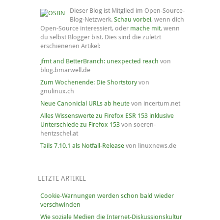
Dieser Blog ist Mitglied im Open-Source-
Blog-Netzwerk.
Schau vorbei
, wenn dich
Open-Source interessiert, oder
mache mit
, wenn
du selbst Blogger bist. Dies sind die zuletzt
erschienenen Artikel:
jfmt and BetterBranch: unexpected reach
von
blog.bmarwell.de
Zum Wochenende: Die Shortstory
von
gnulinux.ch
Neue Canoniclal URLs ab heute
von incertum.net
Alles Wissenswerte zu Firefox ESR 153 inklusive
Unterschiede zu Firefox 153
von soeren-
hentzschel.at
Tails 7.10.1 als Notfall-Release
von linuxnews.de
LETZTE ARTIKEL
Cookie-Warnungen werden schon bald wieder
verschwinden
Wie soziale Medien die Internet-Diskussionskultur