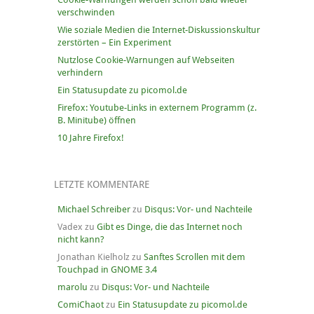
verschwinden
Wie soziale Medien die Internet-Diskussionskultur
zerstörten – Ein Experiment
Nutzlose Cookie-Warnungen auf Webseiten
verhindern
Ein Statusupdate zu picomol.de
Firefox: Youtube-Links in externem Programm (z.
B. Minitube) öffnen
10 Jahre Firefox!
LETZTE KOMMENTARE
Michael Schreiber
zu
Disqus: Vor- und Nachteile
Vadex
zu
Gibt es Dinge, die das Internet noch
nicht kann?
Jonathan Kielholz
zu
Sanftes Scrollen mit dem
Touchpad in GNOME 3.4
marolu
zu
Disqus: Vor- und Nachteile
ComiChaot
zu
Ein Statusupdate zu picomol.de