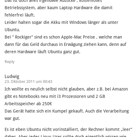
Das ist doch alles irgendwie Abzocke , kostenloses
Betriebssystem, aber kaum Laptop Hardware die damit
fehlerfrei läuft.
Leider halten sogar die Akku mit Windows länger als unter
Ubuntu.
Bei “ Rockiger“ sind es schon Apple-Mac Preise , welche man
dann für das Geld durchaus in Erwägung ziehen kann, denn auf
deren Hardware läuft Ubuntu ganz gut.
Reply
Ludwig
23. Oktober 2011 um 00:43
Ich wollte es neulich selbst nicht glauben, aber z.B. bei Amazon
gibt es Notebooks neu mit i3 Prozessoren und 2 GB
Arbeitsspeicher ab 250€
Das Gerät hatte sich ein Kumpel gekauft. Auch die Verarbeitung
war gut.
Es ist eben Ubuntu nicht vorinstalliert, der Rechner kommt „leer“
daher. Aber jeder Linux-User sollte doch eigentlich wissen wie