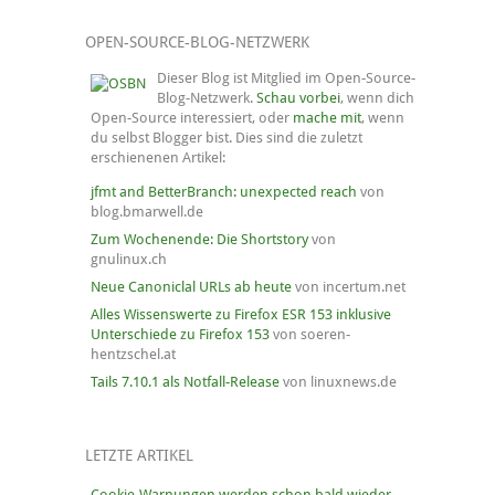
OPEN-SOURCE-BLOG-NETZWERK
Dieser Blog ist Mitglied im Open-Source-
Blog-Netzwerk.
Schau vorbei
, wenn dich
Open-Source interessiert, oder
mache mit
, wenn
du selbst Blogger bist. Dies sind die zuletzt
erschienenen Artikel:
jfmt and BetterBranch: unexpected reach
von
blog.bmarwell.de
Zum Wochenende: Die Shortstory
von
gnulinux.ch
Neue Canoniclal URLs ab heute
von incertum.net
Alles Wissenswerte zu Firefox ESR 153 inklusive
Unterschiede zu Firefox 153
von soeren-
hentzschel.at
Tails 7.10.1 als Notfall-Release
von linuxnews.de
LETZTE ARTIKEL
Cookie-Warnungen werden schon bald wieder