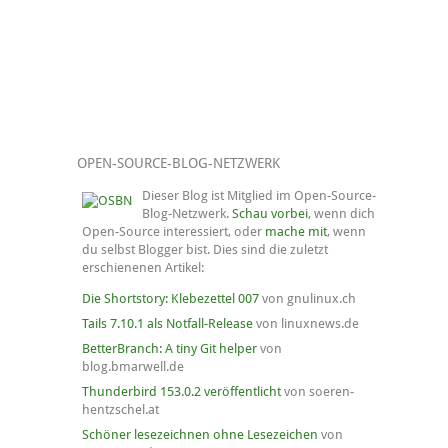
OPEN-SOURCE-BLOG-NETZWERK
Dieser Blog ist Mitglied im Open-Source-
Blog-Netzwerk.
Schau vorbei
, wenn dich
Open-Source interessiert, oder
mache mit
, wenn
du selbst Blogger bist. Dies sind die zuletzt
erschienenen Artikel:
Die Shortstory: Klebezettel 007
von gnulinux.ch
Tails 7.10.1 als Notfall-Release
von linuxnews.de
BetterBranch: A tiny Git helper
von
blog.bmarwell.de
Thunderbird 153.0.2 veröffentlicht
von soeren-
hentzschel.at
Schöner lesezeichnen ohne Lesezeichen
von