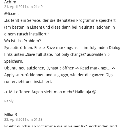
Achim
21. April 2011 um 21:49
@fixxel:
„Es fehlt ein Service, der die Benutzten Programme speichert
(am besten in Listen) und diese dann bei Neuinstallationen in
einem rutsch installiert.“
Wo ist das Problem?
Synaptic öffnen, File -> Save markings as…, im folgenden Dialog
links unten „Save full state, not only changes“ auswählen ->
Speichern.
Ubuntu neu aufziehen, Synaptic öffnen -> Read markings… ->
Apply -> zurücklehnen und zuguggn, wie der die ganzen Gigs
runterzieht und installiert.
-> Mit offenen Augen sieht man mehr! Halleluja 🙂
Reply
Mika B.
23. April 2011 um 01:13
Es gibt durchaus Programme die in keiner PPA vorhanden sind,