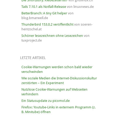
Die Shortstory: Klebezettel 007
von gnulinux.ch
Tails 7.10.1 als Notfall-Release
von linuxnews.de
BetterBranch: A tiny Git helper
von
blog.bmarwell.de
Thunderbird 153.0.2 veröffentlicht
von soeren-
hentzschel.at
Schöner lesezeichnen ohne Lesezeichen
von
tuxproject.de
LETZTE ARTIKEL
Cookie-Warnungen werden schon bald wieder
verschwinden
Wie soziale Medien die Internet-Diskussionskultur
zerstörten – Ein Experiment
Nutzlose Cookie-Warnungen auf Webseiten
verhindern
Ein Statusupdate zu picomol.de
Firefox: Youtube-Links in externem Programm (z.
B. Minitube) öffnen