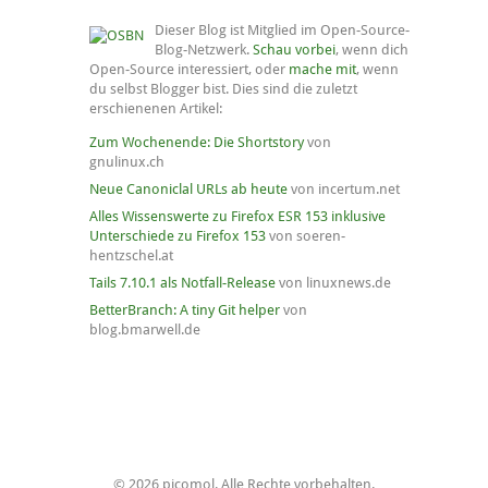
Dieser Blog ist Mitglied im Open-Source-
Blog-Netzwerk.
Schau vorbei
, wenn dich
Open-Source interessiert, oder
mache mit
, wenn
du selbst Blogger bist. Dies sind die zuletzt
erschienenen Artikel:
Zum Wochenende: Die Shortstory
von
gnulinux.ch
Neue Canoniclal URLs ab heute
von incertum.net
Alles Wissenswerte zu Firefox ESR 153 inklusive
Unterschiede zu Firefox 153
von soeren-
hentzschel.at
Tails 7.10.1 als Notfall-Release
von linuxnews.de
BetterBranch: A tiny Git helper
von
blog.bmarwell.de
© 2026 picomol. Alle Rechte vorbehalten.