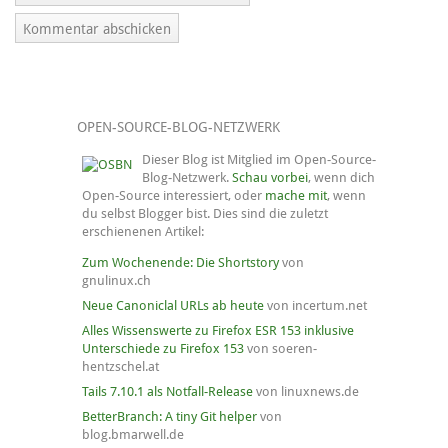
OPEN-SOURCE-BLOG-NETZWERK
Dieser Blog ist Mitglied im Open-Source-
Blog-Netzwerk.
Schau vorbei
, wenn dich
Open-Source interessiert, oder
mache mit
, wenn
du selbst Blogger bist. Dies sind die zuletzt
erschienenen Artikel:
Zum Wochenende: Die Shortstory
von
gnulinux.ch
Neue Canoniclal URLs ab heute
von incertum.net
Alles Wissenswerte zu Firefox ESR 153 inklusive
Unterschiede zu Firefox 153
von soeren-
hentzschel.at
Tails 7.10.1 als Notfall-Release
von linuxnews.de
BetterBranch: A tiny Git helper
von
blog.bmarwell.de