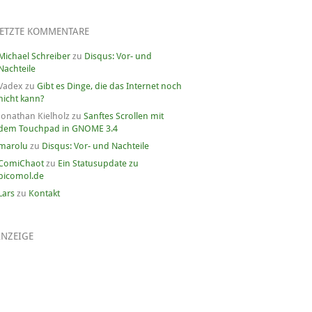
LETZTE KOMMENTARE
Michael Schreiber
zu
Disqus: Vor- und
Nachteile
Vadex
zu
Gibt es Dinge, die das Internet noch
nicht kann?
Jonathan Kielholz
zu
Sanftes Scrollen mit
dem Touchpad in GNOME 3.4
marolu
zu
Disqus: Vor- und Nachteile
ComiChaot
zu
Ein Statusupdate zu
picomol.de
Lars
zu
Kontakt
ANZEIGE