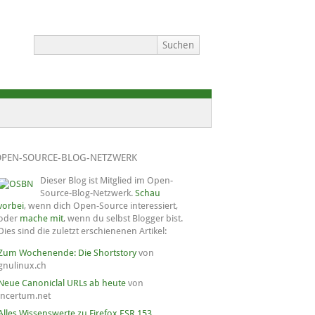
OPEN-SOURCE-BLOG-NETZWERK
Dieser Blog ist Mitglied im Open-
Source-Blog-Netzwerk.
Schau
vorbei
, wenn dich Open-Source interessiert,
oder
mache mit
, wenn du selbst Blogger bist.
Dies sind die zuletzt erschienenen Artikel:
Zum Wochenende: Die Shortstory
von
gnulinux.ch
Neue Canoniclal URLs ab heute
von
incertum.net
Alles Wissenswerte zu Firefox ESR 153