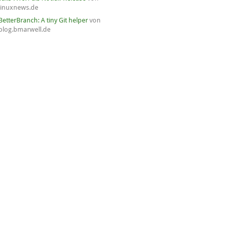
linuxnews.de
BetterBranch: A tiny Git helper
von
blog.bmarwell.de