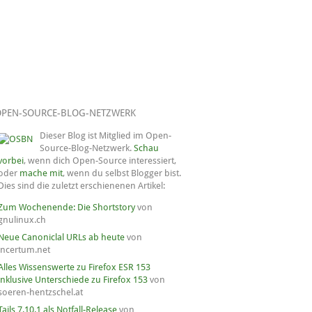
OPEN-SOURCE-BLOG-NETZWERK
Dieser Blog ist Mitglied im Open-
Source-Blog-Netzwerk.
Schau
vorbei
, wenn dich Open-Source interessiert,
oder
mache mit
, wenn du selbst Blogger bist.
Dies sind die zuletzt erschienenen Artikel:
Zum Wochenende: Die Shortstory
von
gnulinux.ch
Neue Canoniclal URLs ab heute
von
incertum.net
Alles Wissenswerte zu Firefox ESR 153
inklusive Unterschiede zu Firefox 153
von
soeren-hentzschel.at
Tails 7.10.1 als Notfall-Release
von