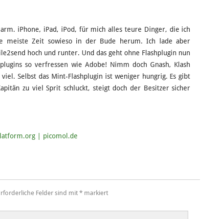
arm. iPhone, iPad, iPod, für mich alles teure Dinger, die ich
die meiste Zeit sowieso in der Bude herum. Ich lade aber
ile2send hoch und runter. Und das geht ohne Flashplugin nun
shplugins so verfressen wie Adobe! Nimm doch Gnash, Klash
iel. Selbst das Mint-Flashplugin ist weniger hungrig. Es gibt
pitän zu viel Sprit schluckt, steigt doch der Besitzer sicher
latform.org | picomol.de
rforderliche Felder sind mit
*
markiert