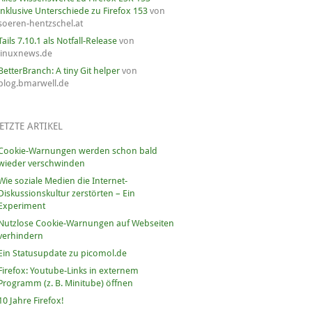
inklusive Unterschiede zu Firefox 153
von
soeren-hentzschel.at
Tails 7.10.1 als Notfall-Release
von
linuxnews.de
BetterBranch: A tiny Git helper
von
blog.bmarwell.de
ETZTE ARTIKEL
Cookie-Warnungen werden schon bald
wieder verschwinden
Wie soziale Medien die Internet-
Diskussionskultur zerstörten – Ein
Experiment
Nutzlose Cookie-Warnungen auf Webseiten
verhindern
Ein Statusupdate zu picomol.de
Firefox: Youtube-Links in externem
Programm (z. B. Minitube) öffnen
10 Jahre Firefox!