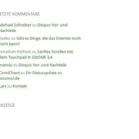
LETZTE KOMMENTARE
Michael Schreiber
zu
Disqus: Vor- und
Nachteile
Vadex
zu
Gibt es Dinge, die das Internet noch
nicht kann?
Jonathan Kielholz
zu
Sanftes Scrollen mit
dem Touchpad in GNOME 3.4
marolu
zu
Disqus: Vor- und Nachteile
ComiChaot
zu
Ein Statusupdate zu
picomol.de
Lars
zu
Kontakt
ANZEIGE