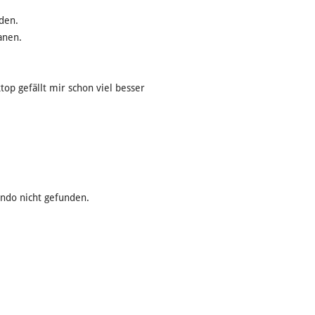
den.
anen.
op gefällt mir schon viel besser
ando nicht gefunden.