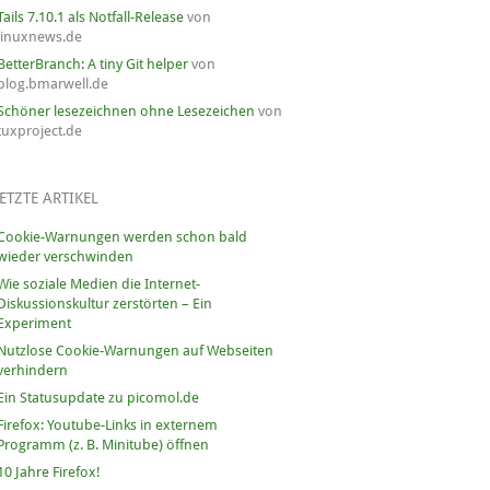
Tails 7.10.1 als Notfall-Release
von
linuxnews.de
BetterBranch: A tiny Git helper
von
blog.bmarwell.de
Schöner lesezeichnen ohne Lesezeichen
von
tuxproject.de
ETZTE ARTIKEL
Cookie-Warnungen werden schon bald
wieder verschwinden
Wie soziale Medien die Internet-
Diskussionskultur zerstörten – Ein
Experiment
Nutzlose Cookie-Warnungen auf Webseiten
verhindern
Ein Statusupdate zu picomol.de
Firefox: Youtube-Links in externem
Programm (z. B. Minitube) öffnen
10 Jahre Firefox!