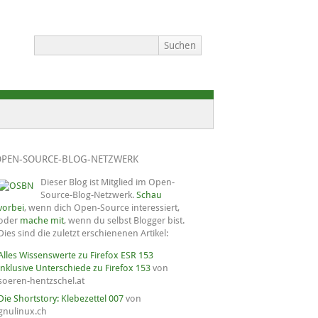
OPEN-SOURCE-BLOG-NETZWERK
Dieser Blog ist Mitglied im Open-
Source-Blog-Netzwerk.
Schau
vorbei
, wenn dich Open-Source interessiert,
oder
mache mit
, wenn du selbst Blogger bist.
Dies sind die zuletzt erschienenen Artikel:
Alles Wissenswerte zu Firefox ESR 153
inklusive Unterschiede zu Firefox 153
von
soeren-hentzschel.at
Die Shortstory: Klebezettel 007
von
gnulinux.ch