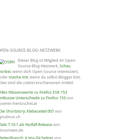
OPEN-SOURCE-BLOG-NETZWERK
Dieser Blog ist Mitglied im Open-
Source-Blog-Netzwerk.
Schau
vorbei
, wenn dich Open-Source interessiert,
oder
mache mit
, wenn du selbst Blogger bist.
Dies sind die zuletzt erschienenen Artikel:
Alles Wissenswerte zu Firefox ESR 153
inklusive Unterschiede zu Firefox 153
von
soeren-hentzschel.at
Die Shortstory: Klebezettel 007
von
gnulinux.ch
Tails 7.10.1 als Notfall-Release
von
linuxnews.de
BetterBranch: A tiny Git helper
von