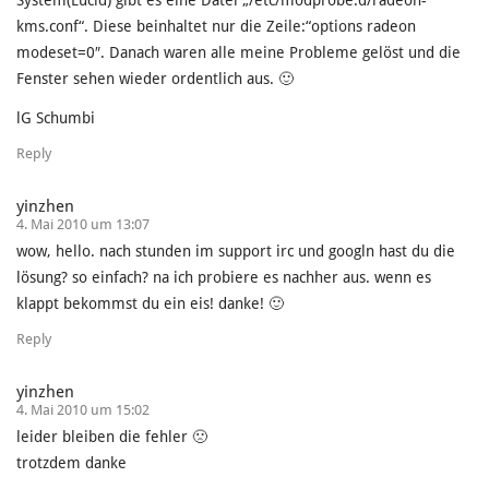
System(Lucid) gibt es eine Datei „/etc/modprobe.d/radeon-
kms.conf“. Diese beinhaltet nur die Zeile:“options radeon
modeset=0″. Danach waren alle meine Probleme gelöst und die
Fenster sehen wieder ordentlich aus. 🙂
lG Schumbi
Reply
yinzhen
4. Mai 2010 um 13:07
wow, hello. nach stunden im support irc und googln hast du die
lösung? so einfach? na ich probiere es nachher aus. wenn es
klappt bekommst du ein eis! danke! 🙂
Reply
yinzhen
4. Mai 2010 um 15:02
leider bleiben die fehler 🙁
trotzdem danke