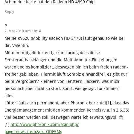
Ach meine Karte hat den Radeon HD 4890 Chip
Reply
P
2. Mai 2010 um 18:14
Meine RV620 (Mobility Radeon HD 3470) läuft genau so wie bei
dir, Valentin.
Mit dem mitgelieferten fglrx in Lucid gab es diese
Fensteraufbau-Hänger und die Multi-Monitor-Einstellungen
waren endlos kompliziert, deswegen bin ich beim freien radeon-
Treiber geblieben. Hiermit läuft Compiz einwandfrei, es gibt nur
beim Vergrößern/-kleinern von Fenstern Flackern, was mich
persönlich aber nicht so stört. Sonst, wie gesagt, funktioniert
alles.
Lüfter läuft auch permanent, aber Phoronix berichtet[1], dass das
Energiemanagement mit den kommenden Kernels (v.a. in 2.6.35)
viel besser werden soll, deswegen warte ich erwartungsvoll 🙂
[1]
http://www.phoronix.com/scan.php?
page=news_item&px=ODE5Mg