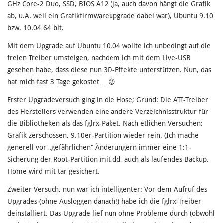
GHz Core-2 Duo, SSD, BIOS A12 (ja, auch davon hängt die Grafik
ab, u.A. weil ein Grafikfirmwareupgrade dabei war), Ubuntu 9.10
bzw. 10.04 64 bit.
Mit dem Upgrade auf Ubuntu 10.04 wollte ich unbedingt auf die
freien Treiber umsteigen, nachdem ich mit dem Live-USB
gesehen habe, dass diese nun 3D-Effekte unterstützen. Nun, das
hat mich fast 3 Tage gekostet… 😉
Erster Upgradeversuch ging in die Hose; Grund: Die ATI-Treiber
des Herstellers verwenden eine andere Verzeichnisstruktur für
die Bibliotheken als das fglrx-Paket. Nach etlichen Versuchen:
Grafik zerschossen, 9.10er-Partition wieder rein. (Ich mache
generell vor „gefährlichen“ Änderungern immer eine 1:1-
Sicherung der Root-Partition mit dd, auch als laufendes Backup.
Home wird mit tar gesichert.
Zweiter Versuch, nun war ich intelligenter: Vor dem Aufruf des
Upgrades (ohne Ausloggen danach!) habe ich die fglrx-Treiber
deinstalliert. Das Upgrade lief nun ohne Probleme durch (obwohl