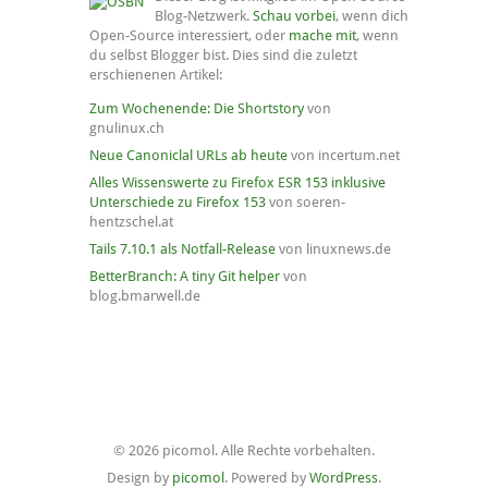
Blog-Netzwerk.
Schau vorbei
, wenn dich
Open-Source interessiert, oder
mache mit
, wenn
du selbst Blogger bist. Dies sind die zuletzt
erschienenen Artikel:
Zum Wochenende: Die Shortstory
von
gnulinux.ch
Neue Canoniclal URLs ab heute
von incertum.net
Alles Wissenswerte zu Firefox ESR 153 inklusive
Unterschiede zu Firefox 153
von soeren-
hentzschel.at
Tails 7.10.1 als Notfall-Release
von linuxnews.de
BetterBranch: A tiny Git helper
von
blog.bmarwell.de
© 2026 picomol. Alle Rechte vorbehalten.
Design by
picomol
. Powered by
WordPress
.