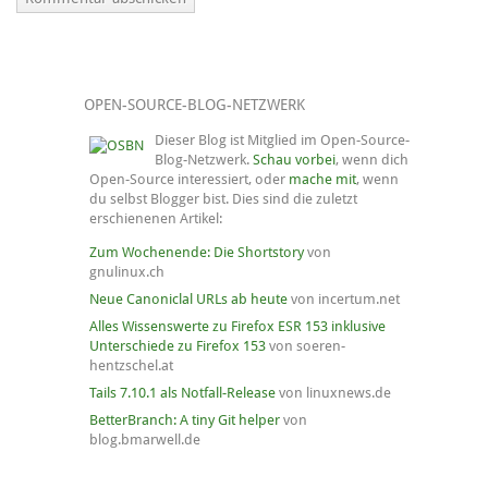
OPEN-SOURCE-BLOG-NETZWERK
Dieser Blog ist Mitglied im Open-Source-
Blog-Netzwerk.
Schau vorbei
, wenn dich
Open-Source interessiert, oder
mache mit
, wenn
du selbst Blogger bist. Dies sind die zuletzt
erschienenen Artikel:
Zum Wochenende: Die Shortstory
von
gnulinux.ch
Neue Canoniclal URLs ab heute
von incertum.net
Alles Wissenswerte zu Firefox ESR 153 inklusive
Unterschiede zu Firefox 153
von soeren-
hentzschel.at
Tails 7.10.1 als Notfall-Release
von linuxnews.de
BetterBranch: A tiny Git helper
von
blog.bmarwell.de