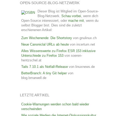
OPEN-SOURCE-BLOG-NETZWERK
Dieser Blog ist Mitglied im Open-Source-
Blog-Netzwerk.
Schau vorbei
, wenn dich
Open-Source interessiert, oder
mache mit
, wenn du
selbst Blogger bist. Dies sind die zuletzt
erschienenen Artikel:
Zum Wochenende: Die Shortstory
von gnulinux.ch
Neue Canoniclal URLs ab heute
von incertum.net
Alles Wissenswerte zu Firefox ESR 153 inklusive
Unterschiede zu Firefox 153
von soeren-
hentzschel.at
Tails 7.10.1 als Notfall-Release
von linuxnews.de
BetterBranch: A tiny Git helper
von
blog.bmarwell.de
LETZTE ARTIKEL
Cookie-Warnungen werden schon bald wieder
verschwinden
Wie soziale Medien die Internet-Diskussionskultur