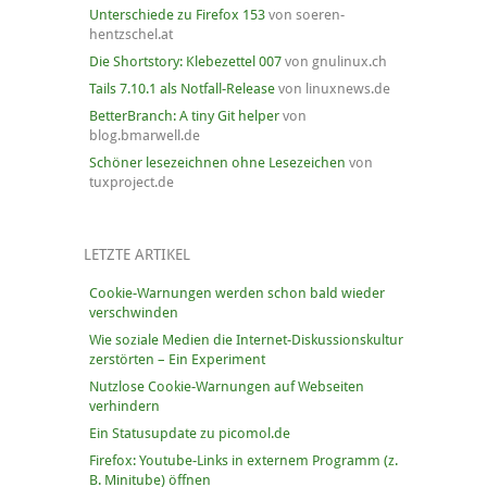
Unterschiede zu Firefox 153
von soeren-
hentzschel.at
Die Shortstory: Klebezettel 007
von gnulinux.ch
Tails 7.10.1 als Notfall-Release
von linuxnews.de
BetterBranch: A tiny Git helper
von
blog.bmarwell.de
Schöner lesezeichnen ohne Lesezeichen
von
tuxproject.de
LETZTE ARTIKEL
Cookie-Warnungen werden schon bald wieder
verschwinden
Wie soziale Medien die Internet-Diskussionskultur
zerstörten – Ein Experiment
Nutzlose Cookie-Warnungen auf Webseiten
verhindern
Ein Statusupdate zu picomol.de
Firefox: Youtube-Links in externem Programm (z.
B. Minitube) öffnen