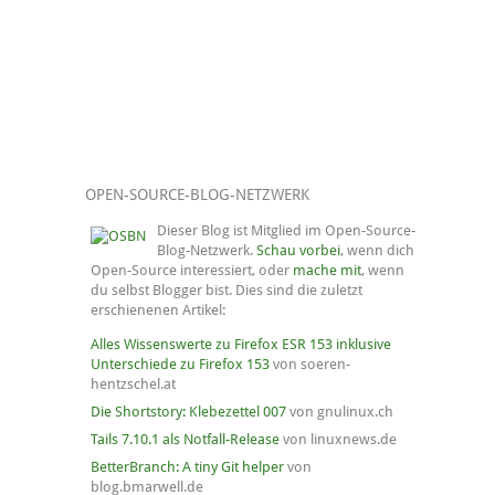
OPEN-SOURCE-BLOG-NETZWERK
Dieser Blog ist Mitglied im Open-Source-
Blog-Netzwerk.
Schau vorbei
, wenn dich
Open-Source interessiert, oder
mache mit
, wenn
du selbst Blogger bist. Dies sind die zuletzt
erschienenen Artikel:
Alles Wissenswerte zu Firefox ESR 153 inklusive
Unterschiede zu Firefox 153
von soeren-
hentzschel.at
Die Shortstory: Klebezettel 007
von gnulinux.ch
Tails 7.10.1 als Notfall-Release
von linuxnews.de
BetterBranch: A tiny Git helper
von
blog.bmarwell.de