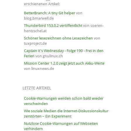
erschienenen Artikel:
BetterBranch: A tiny Git helper
von
blog.bmarwell.de
Thunderbird 153.0.2 veröffentlicht
von soeren-
hentzschel.at
Schöner lesezeichnen ohne Lesezeichen
von
tuxproject.de
Captain it's Wednesday - Folge 190 - Frei in den
Ferien
von gnulinux.ch
Mission Center 1.2.0 zeigt jetzt auch Akku-Werte
von linuxnews.de
LETZTE ARTIKEL
Cookie-Warnungen werden schon bald wieder
verschwinden
Wie soziale Medien die Internet-Diskussionskultur
zerstörten – Ein Experiment
Nutzlose Cookie-Warnungen auf Webseiten
verhindern