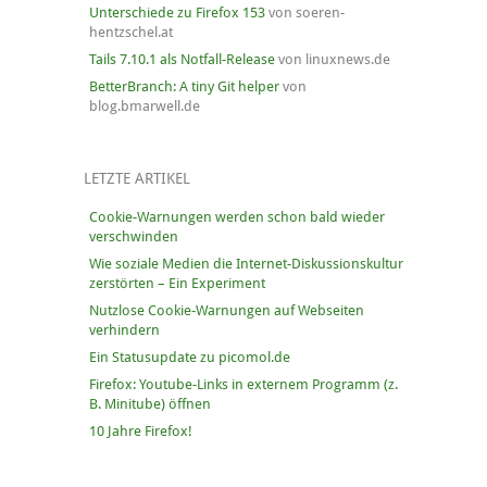
Unterschiede zu Firefox 153
von soeren-
hentzschel.at
Tails 7.10.1 als Notfall-Release
von linuxnews.de
BetterBranch: A tiny Git helper
von
blog.bmarwell.de
LETZTE ARTIKEL
Cookie-Warnungen werden schon bald wieder
verschwinden
Wie soziale Medien die Internet-Diskussionskultur
zerstörten – Ein Experiment
Nutzlose Cookie-Warnungen auf Webseiten
verhindern
Ein Statusupdate zu picomol.de
Firefox: Youtube-Links in externem Programm (z.
B. Minitube) öffnen
10 Jahre Firefox!