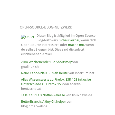
OPEN-SOURCE-BLOG-NETZWERK
Dieser Blog ist Mitglied im Open-Source-
Blog-Netzwerk.
Schau vorbei
, wenn dich
Open-Source interessiert, oder
mache mit
, wenn
du selbst Blogger bist. Dies sind die zuletzt
erschienenen Artikel:
Zum Wochenende: Die Shortstory
von
gnulinux.ch
Neue Canoniclal URLs ab heute
von incertum.net
Alles Wissenswerte zu Firefox ESR 153 inklusive
Unterschiede zu Firefox 153
von soeren-
hentzschel.at
Tails 7.10.1 als Notfall-Release
von linuxnews.de
BetterBranch: A tiny Git helper
von
blog.bmarwell.de