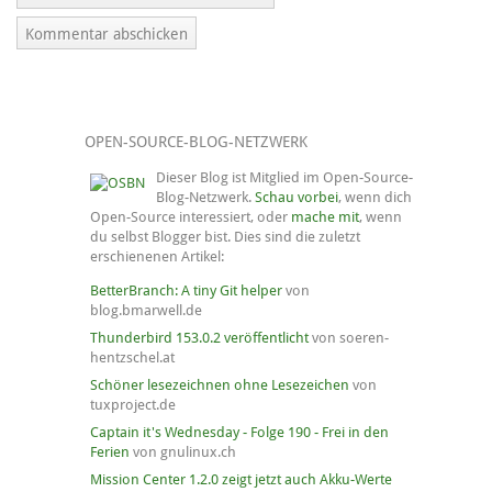
OPEN-SOURCE-BLOG-NETZWERK
Dieser Blog ist Mitglied im Open-Source-
Blog-Netzwerk.
Schau vorbei
, wenn dich
Open-Source interessiert, oder
mache mit
, wenn
du selbst Blogger bist. Dies sind die zuletzt
erschienenen Artikel:
BetterBranch: A tiny Git helper
von
blog.bmarwell.de
Thunderbird 153.0.2 veröffentlicht
von soeren-
hentzschel.at
Schöner lesezeichnen ohne Lesezeichen
von
tuxproject.de
Captain it's Wednesday - Folge 190 - Frei in den
Ferien
von gnulinux.ch
Mission Center 1.2.0 zeigt jetzt auch Akku-Werte