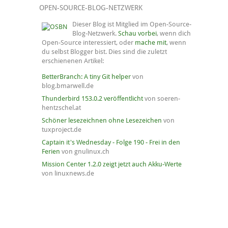
OPEN-SOURCE-BLOG-NETZWERK
Dieser Blog ist Mitglied im Open-Source-
Blog-Netzwerk.
Schau vorbei
, wenn dich
Open-Source interessiert, oder
mache mit
, wenn
du selbst Blogger bist. Dies sind die zuletzt
erschienenen Artikel:
BetterBranch: A tiny Git helper
von
blog.bmarwell.de
Thunderbird 153.0.2 veröffentlicht
von soeren-
hentzschel.at
Schöner lesezeichnen ohne Lesezeichen
von
tuxproject.de
Captain it's Wednesday - Folge 190 - Frei in den
Ferien
von gnulinux.ch
Mission Center 1.2.0 zeigt jetzt auch Akku-Werte
von linuxnews.de