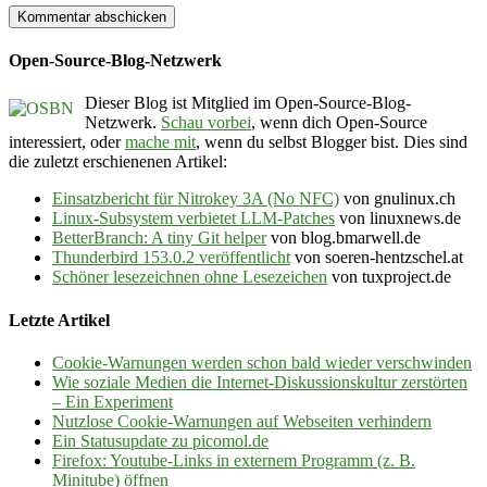
Open-Source-Blog-Netzwerk
Dieser Blog ist Mitglied im Open-Source-Blog-
Netzwerk.
Schau vorbei
, wenn dich Open-Source
interessiert, oder
mache mit
, wenn du selbst Blogger bist. Dies sind
die zuletzt erschienenen Artikel:
Einsatzbericht für Nitrokey 3A (No NFC)
von gnulinux.ch
Linux-Subsystem verbietet LLM-Patches
von linuxnews.de
BetterBranch: A tiny Git helper
von blog.bmarwell.de
Thunderbird 153.0.2 veröffentlicht
von soeren-hentzschel.at
Schöner lesezeichnen ohne Lesezeichen
von tuxproject.de
Letzte Artikel
Cookie-Warnungen werden schon bald wieder verschwinden
Wie soziale Medien die Internet-Diskussionskultur zerstörten
– Ein Experiment
Nutzlose Cookie-Warnungen auf Webseiten verhindern
Ein Statusupdate zu picomol.de
Firefox: Youtube-Links in externem Programm (z. B.
Minitube) öffnen