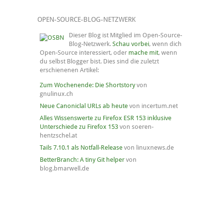
OPEN-SOURCE-BLOG-NETZWERK
Dieser Blog ist Mitglied im Open-Source-
Blog-Netzwerk.
Schau vorbei
, wenn dich
Open-Source interessiert, oder
mache mit
, wenn
du selbst Blogger bist. Dies sind die zuletzt
erschienenen Artikel:
Zum Wochenende: Die Shortstory
von
gnulinux.ch
Neue Canoniclal URLs ab heute
von incertum.net
Alles Wissenswerte zu Firefox ESR 153 inklusive
Unterschiede zu Firefox 153
von soeren-
hentzschel.at
Tails 7.10.1 als Notfall-Release
von linuxnews.de
BetterBranch: A tiny Git helper
von
blog.bmarwell.de