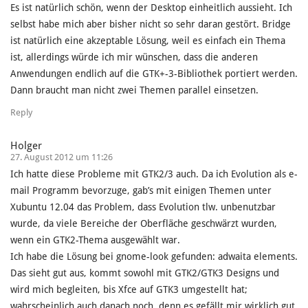
Es ist natürlich schön, wenn der Desktop einheitlich aussieht. Ich
selbst habe mich aber bisher nicht so sehr daran gestört. Bridge
ist natürlich eine akzeptable Lösung, weil es einfach ein Thema
ist, allerdings würde ich mir wünschen, dass die anderen
Anwendungen endlich auf die GTK+-3-Bibliothek portiert werden.
Dann braucht man nicht zwei Themen parallel einsetzen.
Reply
Holger
27. August 2012 um 11:26
Ich hatte diese Probleme mit GTK2/3 auch. Da ich Evolution als e-
mail Programm bevorzuge, gab’s mit einigen Themen unter
Xubuntu 12.04 das Problem, dass Evolution tlw. unbenutzbar
wurde, da viele Bereiche der Oberfläche geschwärzt wurden,
wenn ein GTK2-Thema ausgewählt war.
Ich habe die Lösung bei gnome-look gefunden: adwaita elements.
Das sieht gut aus, kommt sowohl mit GTK2/GTK3 Designs und
wird mich begleiten, bis Xfce auf GTK3 umgestellt hat;
wahrscheinlich auch danach noch, denn es gefällt mir wirklich gut.