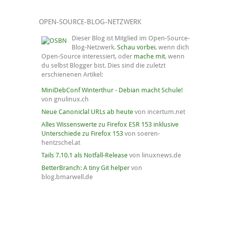
OPEN-SOURCE-BLOG-NETZWERK
Dieser Blog ist Mitglied im Open-Source-
Blog-Netzwerk.
Schau vorbei
, wenn dich
Open-Source interessiert, oder
mache mit
, wenn
du selbst Blogger bist. Dies sind die zuletzt
erschienenen Artikel:
MiniDebConf Winterthur - Debian macht Schule!
von gnulinux.ch
Neue Canoniclal URLs ab heute
von incertum.net
Alles Wissenswerte zu Firefox ESR 153 inklusive
Unterschiede zu Firefox 153
von soeren-
hentzschel.at
Tails 7.10.1 als Notfall-Release
von linuxnews.de
BetterBranch: A tiny Git helper
von
blog.bmarwell.de