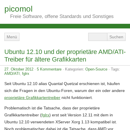
picomol
Freie Software, offene Standards und Sonstiges
Menü
Ubuntu 12.10 und der proprietäre AMD/ATI-
Treiber für ältere Grafikkarten
27. Oktober 2012
·
5 Kommentare
· Kategorien:
Open-Source
· Tags:
AMD/ATI
,
fglrx
Seit Ubuntu 12.10 alias Quantal Quetzal erschienen ist, häufen
sich die Fragen in den Ubuntu-Foren, warum der ein oder andere
proprietäre Grafikkartentreiber
nicht funktioniert.
Problematisch ist die Tatsache, dass der proprietäre
Grafikkartentreiber (
fglrx
) erst seit Version 12.11 mit dem in
Ubuntu 12.10 verwendeten XServer Xorg 1.13 kompatibel ist.
Noch problematischer dabei ist die Tatsache, dass AMD vor