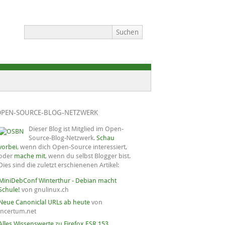
OPEN-SOURCE-BLOG-NETZWERK
Dieser Blog ist Mitglied im Open-
Source-Blog-Netzwerk.
Schau
vorbei
, wenn dich Open-Source interessiert,
oder
mache mit
, wenn du selbst Blogger bist.
Dies sind die zuletzt erschienenen Artikel:
MiniDebConf Winterthur - Debian macht
Schule!
von gnulinux.ch
Neue Canoniclal URLs ab heute
von
incertum.net
Alles Wissenswerte zu Firefox ESR 153