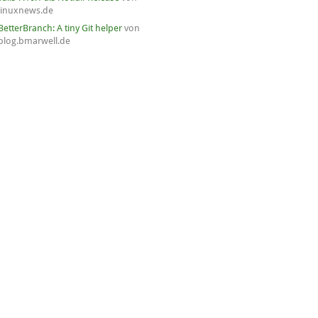
linuxnews.de
BetterBranch: A tiny Git helper
von
blog.bmarwell.de