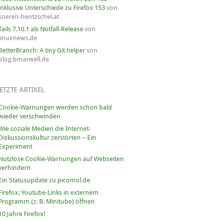
inklusive Unterschiede zu Firefox 153
von
soeren-hentzschel.at
Tails 7.10.1 als Notfall-Release
von
linuxnews.de
BetterBranch: A tiny Git helper
von
blog.bmarwell.de
ETZTE ARTIKEL
Cookie-Warnungen werden schon bald
wieder verschwinden
Wie soziale Medien die Internet-
Diskussionskultur zerstörten – Ein
Experiment
Nutzlose Cookie-Warnungen auf Webseiten
verhindern
Ein Statusupdate zu picomol.de
Firefox: Youtube-Links in externem
Programm (z. B. Minitube) öffnen
10 Jahre Firefox!