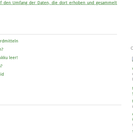
auf den Umfang der Daten, die dort erhoben und gesammelt
ordmitteln
m?
kku leer!
n?
id