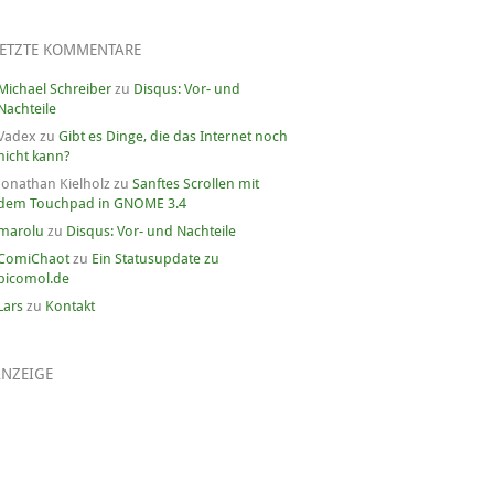
LETZTE KOMMENTARE
Michael Schreiber
zu
Disqus: Vor- und
Nachteile
Vadex
zu
Gibt es Dinge, die das Internet noch
nicht kann?
Jonathan Kielholz
zu
Sanftes Scrollen mit
dem Touchpad in GNOME 3.4
marolu
zu
Disqus: Vor- und Nachteile
ComiChaot
zu
Ein Statusupdate zu
picomol.de
Lars
zu
Kontakt
ANZEIGE