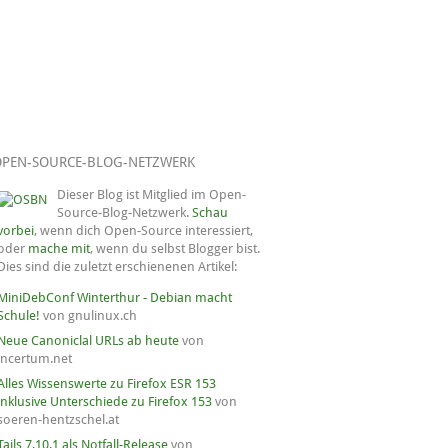
OPEN-SOURCE-BLOG-NETZWERK
Dieser Blog ist Mitglied im Open-
Source-Blog-Netzwerk.
Schau
vorbei
, wenn dich Open-Source interessiert,
oder
mache mit
, wenn du selbst Blogger bist.
Dies sind die zuletzt erschienenen Artikel:
MiniDebConf Winterthur - Debian macht
Schule!
von gnulinux.ch
Neue Canoniclal URLs ab heute
von
incertum.net
Alles Wissenswerte zu Firefox ESR 153
inklusive Unterschiede zu Firefox 153
von
soeren-hentzschel.at
Tails 7.10.1 als Notfall-Release
von