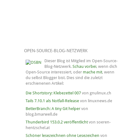
OPEN-SOURCE-BLOG-NETZWERK
Dieser Blog ist Mitglied im Open-Source-
Blog-Netzwerk.
Schau vorbei
, wenn dich
Open-Source interessiert, oder
mache mit
, wenn
du selbst Blogger bist. Dies sind die zuletzt
erschienenen Artikel:
Die Shortstory: Klebezettel 007
von gnulinux.ch
Tails 7.10.1 als Notfall-Release
von linuxnews.de
BetterBranch: A tiny Git helper
von
blog.bmarwell.de
Thunderbird 153.0.2 veröffentlicht
von soeren-
hentzschel.at
Schöner lesezeichnen ohne Lesezeichen
von