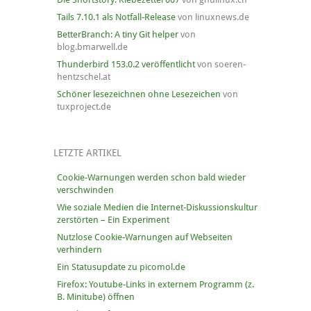
Tails 7.10.1 als Notfall-Release
von linuxnews.de
BetterBranch: A tiny Git helper
von
blog.bmarwell.de
Thunderbird 153.0.2 veröffentlicht
von soeren-
hentzschel.at
Schöner lesezeichnen ohne Lesezeichen
von
tuxproject.de
LETZTE ARTIKEL
Cookie-Warnungen werden schon bald wieder
verschwinden
Wie soziale Medien die Internet-Diskussionskultur
zerstörten – Ein Experiment
Nutzlose Cookie-Warnungen auf Webseiten
verhindern
Ein Statusupdate zu picomol.de
Firefox: Youtube-Links in externem Programm (z.
B. Minitube) öffnen