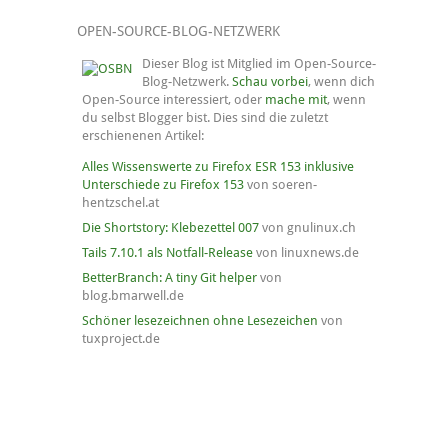
OPEN-SOURCE-BLOG-NETZWERK
Dieser Blog ist Mitglied im Open-Source-
Blog-Netzwerk.
Schau vorbei
, wenn dich
Open-Source interessiert, oder
mache mit
, wenn
du selbst Blogger bist. Dies sind die zuletzt
erschienenen Artikel:
Alles Wissenswerte zu Firefox ESR 153 inklusive
Unterschiede zu Firefox 153
von soeren-
hentzschel.at
Die Shortstory: Klebezettel 007
von gnulinux.ch
Tails 7.10.1 als Notfall-Release
von linuxnews.de
BetterBranch: A tiny Git helper
von
blog.bmarwell.de
Schöner lesezeichnen ohne Lesezeichen
von
tuxproject.de