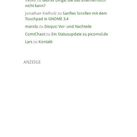
Vadex
zu
Gibt es Dinge, die das Internet noch
nicht kann?
Jonathan Kielholz
zu
Sanftes Scrollen mit dem
Touchpad in GNOME 3.4
marolu
zu
Disqus: Vor- und Nachteile
ComiChaot
zu
Ein Statusupdate zu picomol.de
Lars
zu
Kontakt
ANZEIGE