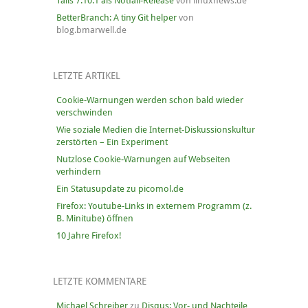
Tails 7.10.1 als Notfall-Release
von linuxnews.de
BetterBranch: A tiny Git helper
von
blog.bmarwell.de
LETZTE ARTIKEL
Cookie-Warnungen werden schon bald wieder
verschwinden
Wie soziale Medien die Internet-Diskussionskultur
zerstörten – Ein Experiment
Nutzlose Cookie-Warnungen auf Webseiten
verhindern
Ein Statusupdate zu picomol.de
Firefox: Youtube-Links in externem Programm (z.
B. Minitube) öffnen
10 Jahre Firefox!
LETZTE KOMMENTARE
Michael Schreiber
zu
Disqus: Vor- und Nachteile