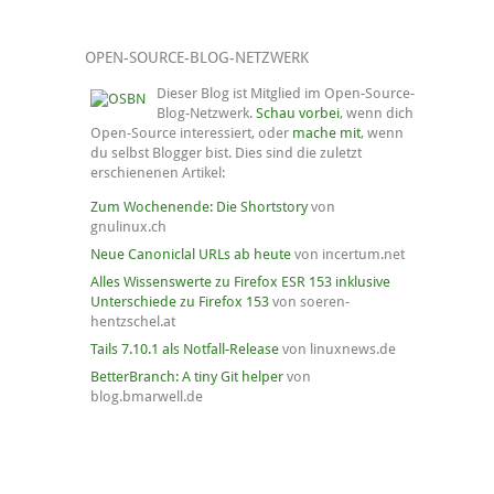
OPEN-SOURCE-BLOG-NETZWERK
Dieser Blog ist Mitglied im Open-Source-
Blog-Netzwerk.
Schau vorbei
, wenn dich
Open-Source interessiert, oder
mache mit
, wenn
du selbst Blogger bist. Dies sind die zuletzt
erschienenen Artikel:
Zum Wochenende: Die Shortstory
von
gnulinux.ch
Neue Canoniclal URLs ab heute
von incertum.net
Alles Wissenswerte zu Firefox ESR 153 inklusive
Unterschiede zu Firefox 153
von soeren-
hentzschel.at
Tails 7.10.1 als Notfall-Release
von linuxnews.de
BetterBranch: A tiny Git helper
von
blog.bmarwell.de