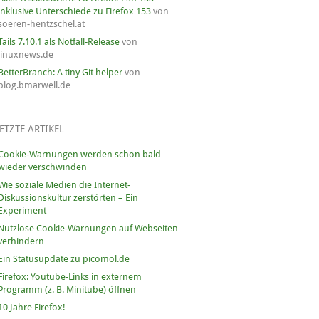
inklusive Unterschiede zu Firefox 153
von
soeren-hentzschel.at
Tails 7.10.1 als Notfall-Release
von
linuxnews.de
BetterBranch: A tiny Git helper
von
blog.bmarwell.de
ETZTE ARTIKEL
Cookie-Warnungen werden schon bald
wieder verschwinden
Wie soziale Medien die Internet-
Diskussionskultur zerstörten – Ein
Experiment
Nutzlose Cookie-Warnungen auf Webseiten
verhindern
Ein Statusupdate zu picomol.de
Firefox: Youtube-Links in externem
Programm (z. B. Minitube) öffnen
10 Jahre Firefox!