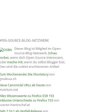
OPEN-SOURCE-BLOG-NETZWERK
Dieser Blog ist Mitglied im Open-
Source-Blog-Netzwerk.
Schau
vorbei
, wenn dich Open-Source interessiert,
oder
mache mit
, wenn du selbst Blogger bist.
Dies sind die zuletzt erschienenen Artikel:
Zum Wochenende: Die Shortstory
von
gnulinux.ch
Neue Canoniclal URLs ab heute
von
incertum.net
Alles Wissenswerte zu Firefox ESR 153
inklusive Unterschiede zu Firefox 153
von
soeren-hentzschel.at
Tails 7.10.1 als Notfall-Release
von