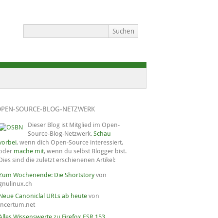
OPEN-SOURCE-BLOG-NETZWERK
Dieser Blog ist Mitglied im Open-
Source-Blog-Netzwerk.
Schau
vorbei
, wenn dich Open-Source interessiert,
oder
mache mit
, wenn du selbst Blogger bist.
Dies sind die zuletzt erschienenen Artikel:
Zum Wochenende: Die Shortstory
von
gnulinux.ch
Neue Canoniclal URLs ab heute
von
incertum.net
Alles Wissenswerte zu Firefox ESR 153