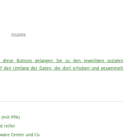
Anzeige
 diese Buttons gelangen Sie zu den jeweiligen sozialen
auf den Umfang der Daten, die dort erhoben und gesammelt
 (mit PPA)
d reifer
tware Center und Co.