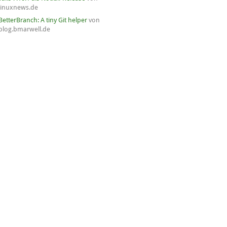
linuxnews.de
BetterBranch: A tiny Git helper
von
blog.bmarwell.de