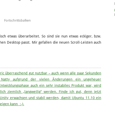
Fortschrittsbalken
sch etwas überarbeitet. So sind sie nun etwas eckiger, bzw.
chen Desktop passt. Mir gefallen die neuen Scroll-Leisten auch
iric überraschend gut nutzbar – auch wenn alle paar Sekunden
 Natty aufgrund der vielen Änderungen ein ungeheuer
twicklungsphase auch ein sehr instabiles Produkt war, wird
lich ziemlich „langweilig“ werden. Finde ich gut, denn jetzt
 Unity erwachsen und stabil werden, damit Ubuntu 11.10 ein
eigen kann :-).