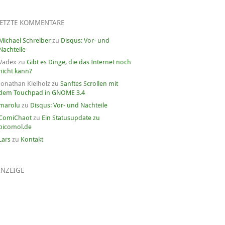
LETZTE KOMMENTARE
Michael Schreiber
zu
Disqus: Vor- und
Nachteile
Vadex
zu
Gibt es Dinge, die das Internet noch
nicht kann?
Jonathan Kielholz
zu
Sanftes Scrollen mit
dem Touchpad in GNOME 3.4
marolu
zu
Disqus: Vor- und Nachteile
ComiChaot
zu
Ein Statusupdate zu
picomol.de
Lars
zu
Kontakt
ANZEIGE